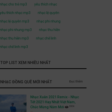
nhạc cho trẻ mp3
yêu thích nhạc
yêu thích nhạc mp3
nhạc lệ quyên
nhạc lệ quyên mp3
nhạc phi nhung
nhạc phi nhung mp3
nhạc thu hiền
nhạc thu hiền mp3
nhạc chế linh
nhạc chế linh mp3
TOP LIST XEM NHIỀU NHẤT
NHẠC ĐỒNG QUÊ MỚI NHẤT
Đọc thêm
Nhạc Xuân 2021 Remix - Nhạc
Tết 2021 Hay Nhất Việt Nam,
3324
Chúc Mừng Năm Mới