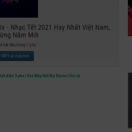
x - Nhạc Tết 2021 Hay Nhất Việt Nam,
ừng Năm Mới
sẽ bắt đầu trong
0
giây
c MP3 về máy tính.
hát điện 3 pha
|
Sửa Máy Hút Bụi Dyson
|
tivi cũ