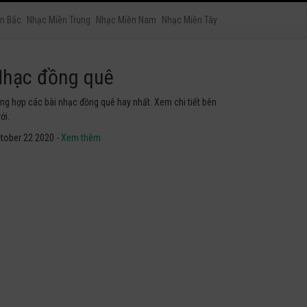
n Bắc
Nhạc Miền Trung
Nhạc Miền Nam
Nhạc Miền Tây
hạc phật
yển tập các bài nhạc thánh ca hay nhất. Không thể không
he thử.
tober 22 2020 -
Xem thêm