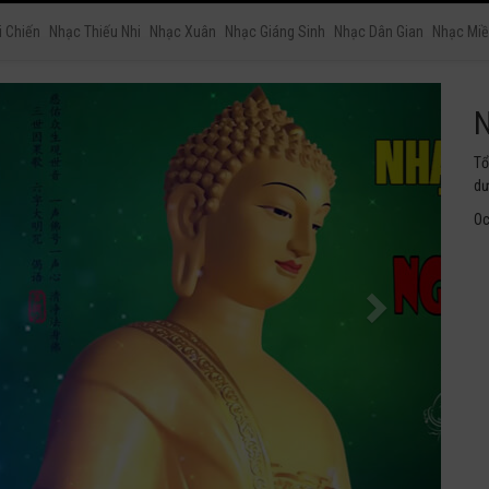
i Chiến
Nhạc Thiếu Nhi
Nhạc Xuân
Nhạc Giáng Sinh
Nhạc Dân Gian
Nhạc Miề
N
Tu
ng
Oc