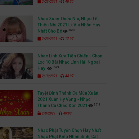
-
2/23/2021
40:00
Nhạc Xuân Thiếu Nhi, Nhạc Tết
Thiếu Nhi 2021 Lk Vui Nhộn Hay
3673
Nhất Cho Bé
-
2/20/2021
17:07
Nhạc Lính Xưa Tiền Chiến - Chọn
Lọc 10 Bài Nhạc Lính Hải Ngoại
5593
Hay
-
2/18/2021
44:07
Tuyệt Đỉnh Thánh Ca Mùa Xuân
2021 Xuân Hy Vọng - Nhạc
3618
Thánh Ca Chào Đón 2021
-
2/9/2021
40:00
Nhạc Phật Tuyển Chọn Hay Nhất
Nhạc Phật Kiếp Nhân Sinh, Cát