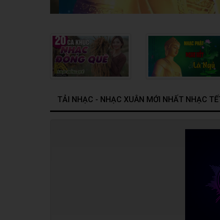
TẢI NHẠC - NHẠC XUÂN MỚI NHẤT NHẠC T