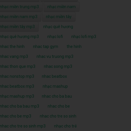
nhạc miền trung mp3
nhạc miền nam
nhạc miền nam mp3
nhạc miền tây
nhạc miền tây mp3
nhạc quê hương
nhạc quê hương mp3
nhạc lofi
nhạc lofi mp3
nhac the hinh
nhac tap gym
the hinh
nhac vang mp3
nhac vu truong mp3
nhac thon que mp3
nhac song mp3
nhac nonstop mp3
nhac beatbox
nhac beatbox mp3
nhạc mashup
nhạc mashup mp3
nhac cho ba bau
nhac cho ba bau mp3
nhac cho be
nhac cho be mp3
nhac cho tre so sinh
nhac cho tre so sinh mp3
nhạc cho trẻ