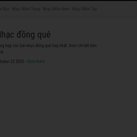
n Bắc
Nhạc Miền Trung
Nhạc Miền Nam
Nhạc Miền Tây
hạc phật
yển tập các bài nhạc thánh ca hay nhất. Không thể không
he thử.
tober 22 2020 -
Xem thêm