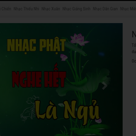
i Chiến
Nhạc Thiếu Nhi
Nhạc Xuân
Nhạc Giáng Sinh
Nhạc Dân Gian
Nhạc Miề
N
Tu
ng
Oc