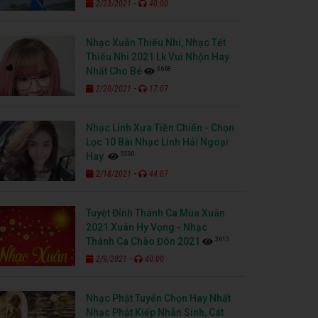
-
2/23/2021
40:00
Nhạc Xuân Thiếu Nhi, Nhạc Tết
Thiếu Nhi 2021 Lk Vui Nhộn Hay
3668
Nhất Cho Bé
-
2/20/2021
17:07
Nhạc Lính Xưa Tiền Chiến - Chọn
Lọc 10 Bài Nhạc Lính Hải Ngoại
5590
Hay
-
2/18/2021
44:07
Tuyệt Đỉnh Thánh Ca Mùa Xuân
2021 Xuân Hy Vọng - Nhạc
3613
Thánh Ca Chào Đón 2021
-
2/9/2021
40:00
Nhạc Phật Tuyển Chọn Hay Nhất
Nhạc Phật Kiếp Nhân Sinh, Cát